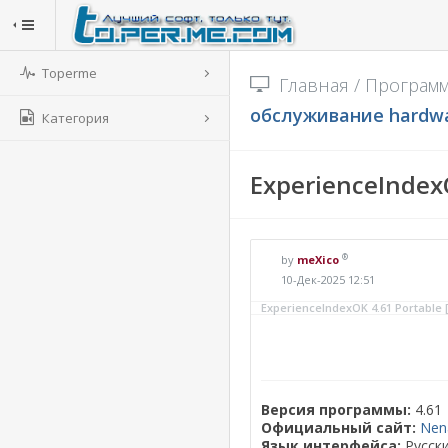
Toperme
Главная
/
Програм
обслуживание hardw
Категория
ExperienceIndexO
®
by
meXico
10-Дек-2025 12:51
ExperienceIndexOK 4.61 Portable [
Версия программы:
4.61
Официальный сайт:
Nen
Язык интерфейса:
Русски