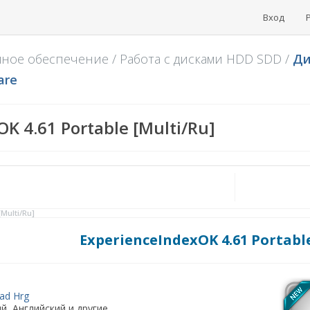
Вход
мное обеспечение
/
Работа с дисками HDD SDD
/
Ди
are
K 4.61 Portable [Multi/Ru]
Multi/Ru]
ExperienceIndexOK 4.61 Portable
ad Hrg
й, Английский и другие