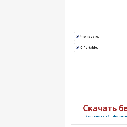
Что нового:
О Portable:
Скачать б
Как скачивать?
·
Что тако