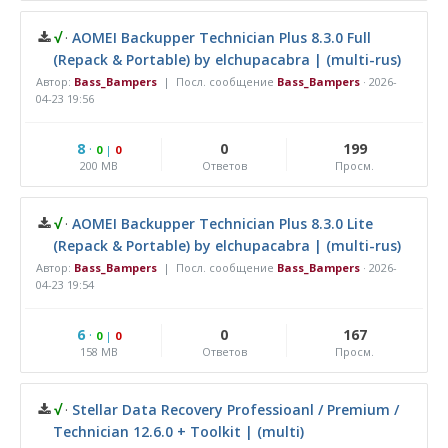
√
·
AOMEI Backupper Technician Plus 8.3.0 Full
(Repack & Portable) by elchupacabra | (multi-rus)
Автор:
Bass_Bampers
| Посл. сообщение
Bass_Bampers
·
2026-
04-23 19:56
8
·
0
199
0
|
0
200 MB
Ответов
Просм.
√
·
AOMEI Backupper Technician Plus 8.3.0 Lite
(Repack & Portable) by elchupacabra | (multi-rus)
Автор:
Bass_Bampers
| Посл. сообщение
Bass_Bampers
·
2026-
04-23 19:54
6
·
0
167
0
|
0
158 MB
Ответов
Просм.
√
·
Stellar Data Recovery Professioanl / Premium /
Technician 12.6.0 + Toolkit | (multi)