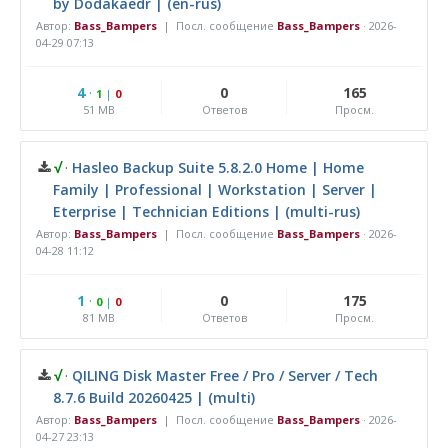
by Dodakaedr | (en-rus)
Автор:
Bass_Bampers
| Посл. сообщение
Bass_Bampers
·
2026-
04-29 07:13
4
·
0
165
1
|
0
51 MB
Ответов
Просм.
√
·
Hasleo Backup Suite 5.8.2.0 Home | Home
Family | Professional | Workstation | Server |
Eterprise | Technician Editions | (multi-rus)
Автор:
Bass_Bampers
| Посл. сообщение
Bass_Bampers
·
2026-
04-28 11:12
1
·
0
175
0
|
0
81 MB
Ответов
Просм.
√
·
QILING Disk Master Free / Pro / Server / Tech
8.7.6 Build 20260425 | (multi)
Автор:
Bass_Bampers
| Посл. сообщение
Bass_Bampers
·
2026-
04-27 23:13