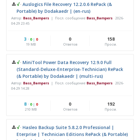
√
·
Auslogics File Recovery 12.2.0.6 RePack (&
Portable) by Dodakaedr | (en-rus)
Автор:
Bass_Bampers
| Посл. сообщение
Bass_Bampers
·
2026-
04-29 23:45
3
·
0
158
0
|
0
19 MB
Ответов
Просм.
√
·
MiniTool Power Data Recovery 12.9.0 Full
(Standard-Deluxe-Enterprise-Technician) RePack
(& Portable) by Dodakaedr | (multi-rus)
Автор:
Bass_Bampers
| Посл. сообщение
Bass_Bampers
·
2026-
04-29 14:28
8
·
0
192
0
|
0
210 MB
Ответов
Просм.
√
·
Hasleo Backup Suite 5.8.2.0 Professional |
Eterprise | Technician Editions RePack (& Portable)