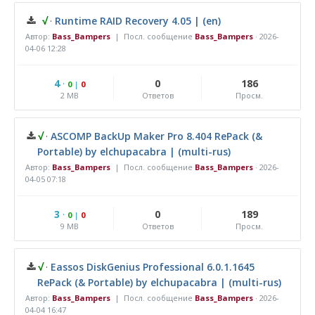
√
·
Runtime RAID Recovery 4.05 | (en)
Автор:
Bass_Bampers
| Посл. сообщение
Bass_Bampers
·
2026-
04-06 12:28
4
·
0
186
0
|
0
2 MB
Ответов
Просм.
√
·
ASCOMP BackUp Maker Pro 8.404 RePack (&
Portable) by elchupacabra | (multi-rus)
Автор:
Bass_Bampers
| Посл. сообщение
Bass_Bampers
·
2026-
04-05 07:18
3
·
0
189
0
|
0
9 MB
Ответов
Просм.
√
·
Eassos DiskGenius Professional 6.0.1.1645
RePack (& Portable) by elchupacabra | (multi-rus)
Автор:
Bass_Bampers
| Посл. сообщение
Bass_Bampers
·
2026-
04-04 16:47