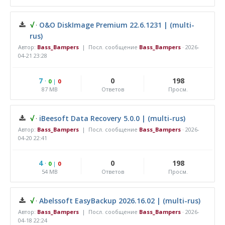
√
·
O&O DiskImage Premium 22.6.1231 | (multi-
rus)
Автор:
Bass_Bampers
| Посл. сообщение
Bass_Bampers
·
2026-
04-21 23:28
7
·
0
198
0
|
0
87 MB
Ответов
Просм.
√
·
iBeesoft Data Recovery 5.0.0 | (multi-rus)
Автор:
Bass_Bampers
| Посл. сообщение
Bass_Bampers
·
2026-
04-20 22:41
4
·
0
198
0
|
0
54 MB
Ответов
Просм.
√
·
Abelssoft EasyBackup 2026.16.02 | (multi-rus)
Автор:
Bass_Bampers
| Посл. сообщение
Bass_Bampers
·
2026-
04-18 22:24