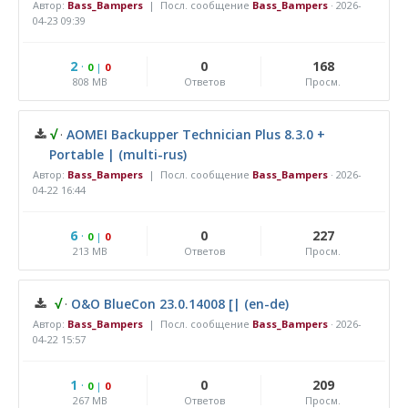
Автор:
Bass_Bampers
| Посл. сообщение
Bass_Bampers
·
2026-
04-23 09:39
2
·
0
168
0
|
0
808 MB
Ответов
Просм.
√
·
AOMEI Backupper Technician Plus 8.3.0 +
Portable | (multi-rus)
Автор:
Bass_Bampers
| Посл. сообщение
Bass_Bampers
·
2026-
04-22 16:44
6
·
0
227
0
|
0
213 MB
Ответов
Просм.
√
·
O&O BlueCon 23.0.14008 [| (en-de)
Автор:
Bass_Bampers
| Посл. сообщение
Bass_Bampers
·
2026-
04-22 15:57
1
·
0
209
0
|
0
267 MB
Ответов
Просм.