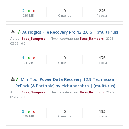
2
·
0
225
0
|
0
239 MB
Ответов
Просм.
√
·
Auslogics File Recovery Pro 12.2.0.6 | (multi-rus)
Автор:
Bass_Bampers
| Посл. сообщение
Bass_Bampers
·
2026-
05-02 16:51
1
·
0
175
0
|
0
21 MB
Ответов
Просм.
√
·
MiniTool Power Data Recovery 12.9 Technician
RePack (& Portable) by elchupacabra | (multi-rus)
Автор:
Bass_Bampers
| Посл. сообщение
Bass_Bampers
·
2026-
05-02 12:01
5
·
0
195
0
|
0
268 MB
Ответов
Просм.