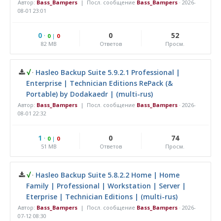
Автор:
Bass_Bampers
| Посл. сообщение
Bass_Bampers
·
2026-
08-01 23:01
0
·
0
52
0
|
0
82 MB
Ответов
Просм.
√
·
Hasleo Backup Suite 5.9.2.1 Professional |
Enterprise | Technician Editions RePack (&
Portable) by Dodakaedr | (multi-rus)
Автор:
Bass_Bampers
| Посл. сообщение
Bass_Bampers
·
2026-
08-01 22:32
1
·
0
74
0
|
0
51 MB
Ответов
Просм.
√
·
Hasleo Backup Suite 5.8.2.2 Home | Home
Family | Professional | Workstation | Server |
Eterprise | Technician Editions | (multi-rus)
Автор:
Bass_Bampers
| Посл. сообщение
Bass_Bampers
·
2026-
07-12 08:30