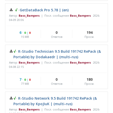
√
·
GetDataBack Pro 5.78 | (en)
Автор:
Bass_Bampers
| Посл. сообщение
Bass_Bampers
·
2026-
04-09 20:06
6
·
0
194
0
|
0
15 MB
Ответов
Просм.
√
·
R-Studio Technician 9.5 Build 191742 RePack (&
Portable) by Dodakaedr | (multi-rus)
Автор:
Bass_Bampers
| Посл. сообщение
Bass_Bampers
·
2026-
04-08 22:15
7
·
0
180
0
|
0
77 MB
Ответов
Просм.
√
·
R-Studio Network 9.5 Build 191742 RePack (&
Portable) by KpoJIuK | (multi-rus)
Автор:
Bass_Bampers
| Посл. сообщение
Bass_Bampers
·
2026-