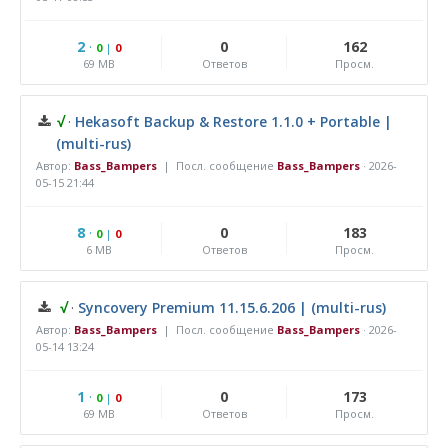
2
·
0
162
0
|
0
69 MB
Ответов
Просм.
√
·
Hekasoft Backup & Restore 1.1.0 + Portable |
(multi-rus)
Автор:
Bass_Bampers
| Посл. сообщение
Bass_Bampers
·
2026-
05-15 21:44
8
·
0
183
0
|
0
6 MB
Ответов
Просм.
√
·
Syncovery Premium 11.15.6.206 | (multi-rus)
Автор:
Bass_Bampers
| Посл. сообщение
Bass_Bampers
·
2026-
05-14 13:24
1
·
0
173
0
|
0
69 MB
Ответов
Просм.