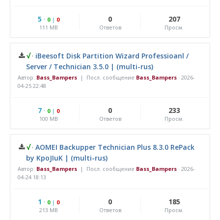
5
·
0
207
0
|
0
111 MB
Ответов
Просм.
√
·
iBeesoft Disk Partition Wizard Professioanl /
Server / Technician 3.5.0 | (multi-rus)
Автор:
Bass_Bampers
| Посл. сообщение
Bass_Bampers
·
2026-
04-25 22:48
7
·
0
233
0
|
0
100 MB
Ответов
Просм.
√
·
AOMEI Backupper Technician Plus 8.3.0 RePack
by KpoJIuK | (multi-rus)
Автор:
Bass_Bampers
| Посл. сообщение
Bass_Bampers
·
2026-
04-24 18:13
1
·
0
185
0
|
0
213 MB
Ответов
Просм.