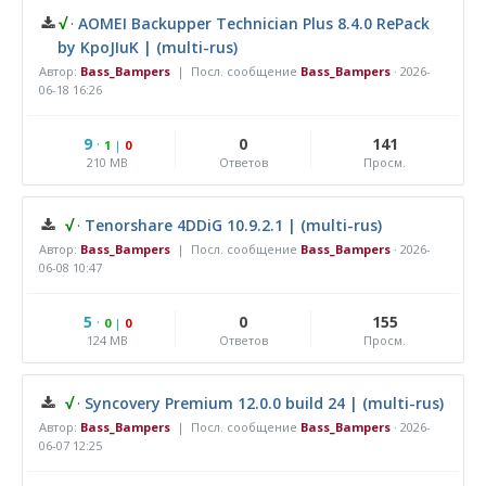
√
·
AOMEI Backupper Technician Plus 8.4.0 RePack
by KpoJIuK | (multi-rus)
Автор:
Bass_Bampers
| Посл. сообщение
Bass_Bampers
·
2026-
06-18 16:26
9
·
0
141
1
|
0
210 MB
Ответов
Просм.
√
·
Tenorshare 4DDiG 10.9.2.1 | (multi-rus)
Автор:
Bass_Bampers
| Посл. сообщение
Bass_Bampers
·
2026-
06-08 10:47
5
·
0
155
0
|
0
124 MB
Ответов
Просм.
√
·
Syncovery Premium 12.0.0 build 24 | (multi-rus)
Автор:
Bass_Bampers
| Посл. сообщение
Bass_Bampers
·
2026-
06-07 12:25