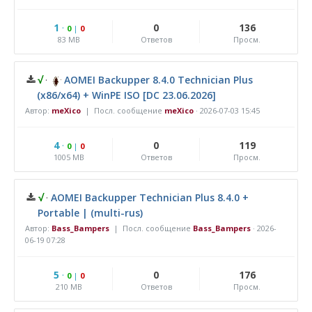
1
·
0
136
0
|
0
83 MB
Ответов
Просм.
√
·
AOMEI Backupper 8.4.0 Technician Plus
(x86/x64) + WinPE ISO [DC 23.06.2026]
Автор:
meXico
| Посл. сообщение
meXico
·
2026-07-03 15:45
4
·
0
119
0
|
0
1005 MB
Ответов
Просм.
√
·
AOMEI Backupper Technician Plus 8.4.0 +
Portable | (multi-rus)
Автор:
Bass_Bampers
| Посл. сообщение
Bass_Bampers
·
2026-
06-19 07:28
5
·
0
176
0
|
0
210 MB
Ответов
Просм.