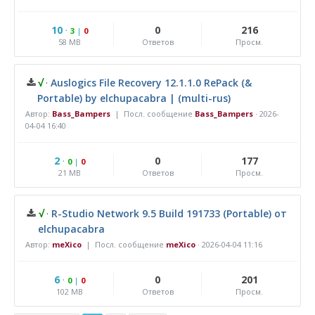
10
·
0
216
3
|
0
58 MB
Ответов
Просм.
√
·
Auslogics File Recovery 12.1.1.0 RePack (&
Portable) by elchupacabra | (multi-rus)
Автор:
Bass_Bampers
| Посл. сообщение
Bass_Bampers
·
2026-
04-04 16:40
2
·
0
177
0
|
0
21 MB
Ответов
Просм.
√
·
R-Studio Network 9.5 Build 191733 (Portable) от
elchupacabra
Автор:
meXico
| Посл. сообщение
meXico
·
2026-04-04 11:16
6
·
0
201
0
|
0
102 MB
Ответов
Просм.