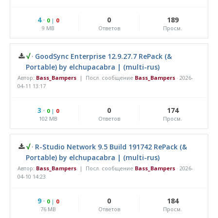
4
·
0
189
0
|
0
9 MB
Ответов
Просм.
√
·
GoodSync Enterprise 12.9.27.7 RePack (&
Portable) by elchupacabra | (multi-rus)
Автор:
Bass_Bampers
| Посл. сообщение
Bass_Bampers
·
2026-
04-11 13:17
3
·
0
174
0
|
0
102 MB
Ответов
Просм.
√
·
R-Studio Network 9.5 Build 191742 RePack (&
Portable) by elchupacabra | (multi-rus)
Автор:
Bass_Bampers
| Посл. сообщение
Bass_Bampers
·
2026-
04-10 14:23
9
·
0
184
0
|
0
76 MB
Ответов
Просм.