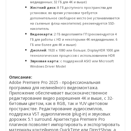
медиаданных; 32 ГБ для 4K и выше)
Жесткий диск:
8 Гб доступного пространства для
установки; во время установки требуется
дополнительное свободное место (не устанавливается
на съемные флэш-накопители); рекомендуется SSD-
накопитель
Видеокарта:
2 ГБ видеопамяти ГП (рекомендуется 4
ГБ для работы с HD и некоторыми 4K-медиадаными; 6
ГБ или более для 4K и выше)
Дисплей:
1920 x 1080 или больше; DisplayHDR 1000 для
технологических процессов с использованием HDR
Звуковая карта:
с поддержкой ASIO или Microsoft
Windows Driver Model
Описание:
Adobe Premiere Pro 2025 - профессиональная
программа для нелинейного видеомонтажа.
Приложение обеспечивает высококачественное
редактирование видео разрешения 4K и выше, с 32-
битовым цветом, как в RGB, так и YUV цветовом
пространстве. Редактирование аудиосемплов,
поддержка VST аудиоплагинов (plug-in) и звуковых
дорожек 5.1 surround. Архитектура Premiere Pro
плагинов позволяет импортировать и экспортировать
материалы контейнеров QuickTime или DirectShow, а