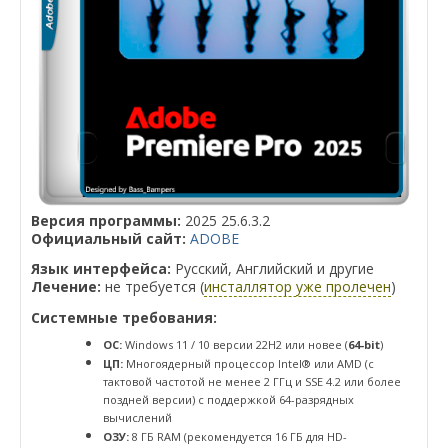
Версия программы:
2025 25.6.3.2
Официальный сайт:
ADOBE
Язык интерфейса:
Русский, Английский и другие
Лечение:
не требуется (
инсталлятор уже пролечен
)
Системные требования:
ОС:
Windows 11 / 10 версии 22H2 или новее (
64-bit
)
ЦП:
Многоядерный процессор Intel® или AMD (с
тактовой частотой не менее 2 ГГц и SSE 4.2 или более
поздней версии) с поддержкой 64-разрядных
вычислений
ОЗУ:
8 ГБ RAM (рекомендуется 16 ГБ для HD-