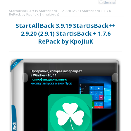
StartAllBack 3.9.19 StartIsBack++ 2.9.20 (2.9.1) StartIsBack + 1.7.6
RePack by KpoJIuK | (multi-rus)
StartAllBack 3.9.19 StartIsBack++
2.9.20 (2.9.1) StartIsBack + 1.7.6
RePack by KpoJIuK