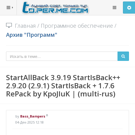
Главная
/
Программное обеспечение
/
Архив "Программ"
StartAllBack 3.9.19 StartIsBack++
2.9.20 (2.9.1) StartIsBack + 1.7.6
RePack by KpoJIuK | (multi-rus)
®
by
Bass_Bampers
04-Дек-2025 12:18