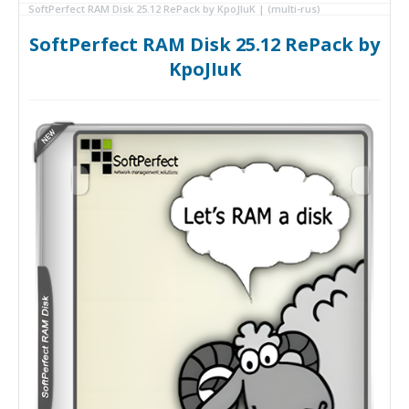
SoftPerfect RAM Disk 25.12 RePack by KpoJIuK | (multi-rus)
SoftPerfect RAM Disk 25.12 RePack by
KpoJIuK