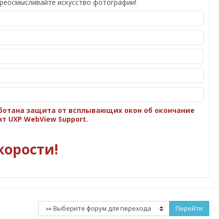
ереосмысливайте искусство фотографии!
аботана защита от всплывающих окон об окончание
нт UXP WebView Support.
корости!