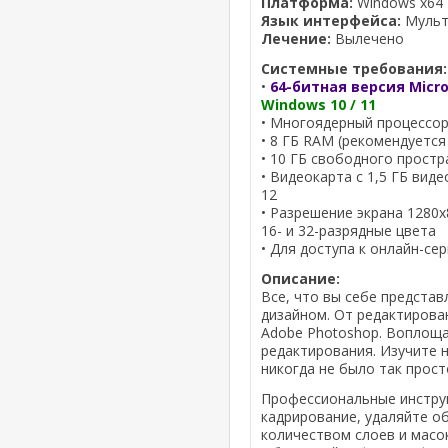
Платформа:
Windows x64
Язык интерфейса:
Мульти
Лечение:
Вылечено
Системные требования:
•
64-битная версия Micro
Windows 10 / 11
• Многоядерный процессор 
• 8 ГБ RAM (рекомендуется
• 10 ГБ свободного простр
• Видеокарта с 1,5 ГБ вид
12
• Разрешение экрана 1280
16- и 32-разрядные цвета
• Для доступа к онлайн-се
Описание:
Все, что вы себе предста
дизайном. От редактирова
Adobe Photoshop. Воплоща
редактирования. Изучите 
никогда не было так прост
Профессиональные инстр
кадрирование, удаляйте о
количеством слоев и масо