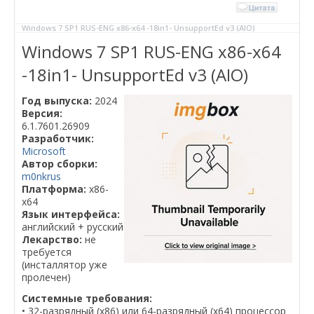
Windows 7 SP1 RUS-ENG x86-x64 -18in1- UnsupportEd v3 (AIO)
Windows 7 SP1 RUS-ENG x86-x64
-18in1- UnsupportEd v3 (AIO)
Год выпуска:
2024
Версия:
6.1.7601.26909
Разработчик:
Microsoft
Автор сборки:
m0nkrus
Платформа:
x86-
x64
Язык интерфейса:
английский + русский
Лекарство:
не
требуется
(инсталлятор уже
пролечен)
Системные требования:
• 32-разрядный (x86) или 64-разрядный (х64) процессор