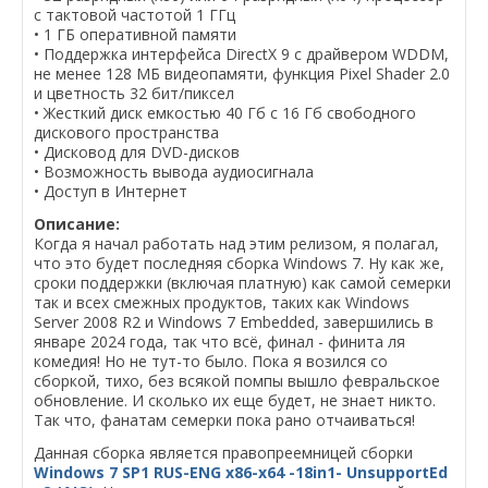
с тактовой частотой 1 ГГц
• 1 ГБ оперативной памяти
• Поддержка интерфейса DirectX 9 с драйвером WDDM,
не менее 128 МБ видеопамяти, функция Pixel Shader 2.0
и цветность 32 бит/пиксел
• Жесткий диск емкостью 40 Гб с 16 Гб свободного
дискового пространства
• Дисковод для DVD-дисков
• Возможность вывода аудиосигнала
• Доступ в Интернет
Описание:
Когда я начал работать над этим релизом, я полагал,
что это будет последняя сборка Windows 7. Ну как же,
сроки поддержки (включая платную) как самой семерки
так и всех смежных продуктов, таких как Windows
Server 2008 R2 и Windows 7 Embedded, завершились в
январе 2024 года, так что всё, финал - финита ля
комедия! Но не тут-то было. Пока я возился со
сборкой, тихо, без всякой помпы вышло февральское
обновление. И сколько их еще будет, не знает никто.
Так что, фанатам семерки пока рано отчаиваться!
Данная сборка является правопреемницей сборки
Windows 7 SP1 RUS-ENG x86-x64 -18in1- UnsupportEd