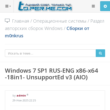
Главная
/
Операционные системы
/
Раздел
авторских сборок Windows
/
Сборки от
m0nkrus
Windows 7 SP1 RUS-ENG x86-x64
-18in1- UnsupportEd v3 (AIO)
®
by
admin
29-Ноя-2025 22:25