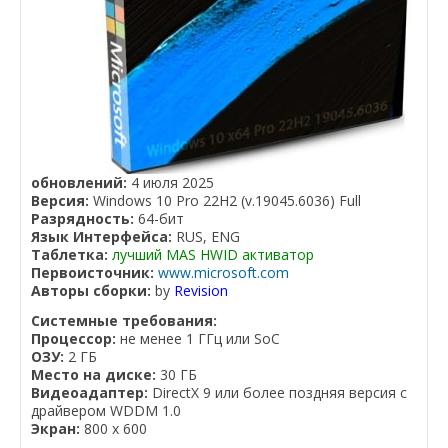
обновлений:
4 июля 2025
Версия:
Windows 10 Pro 22H2 (v.19045.6036) Full
Разрядность:
64-бит
Язык Интерфейса:
RUS, ENG
Таблетка:
лучший MAS HWID активатор
Первоисточник:
www.microsoft.com
Авторы сборки:
by
Revision
Системные требования:
Процессор:
не менее 1 ГГц или SoC
ОЗУ:
2 ГБ
Место на диске:
30 ГБ
Видеоадаптер:
DirectX 9 или более поздняя версия с
драйвером WDDM 1.0
Экран:
800 x 600