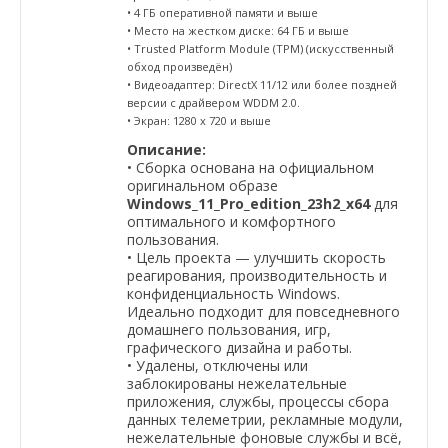
• 4 ГБ оперативной памяти и выше
• Место на жестком диске: 64 ГБ и выше
• Trusted Platform Module (TPM) (искусственный
обход произведён)
• Видеоадаптер: DirectX 11/12 или более поздней
версии с драйвером WDDM 2.0.
• Экран: 1280 x 720 и выше
Описание:
• Сборка основана на официальном
оригинальном образе
Windows_11_Pro_edition_23h2_x64
для
оптимального и комфортного
пользования.
• Цель проекта — улучшить скорость
реагирования, производительность и
конфиденциальность Windows.
Идеально подходит для повседневного
домашнего пользования, игр,
графического дизайна и работы.
• Удалены, отключены или
заблокированы нежелательные
приложения, службы, процессы сбора
данных телеметрии, рекламные модули,
нежелательные фоновые службы и всё,