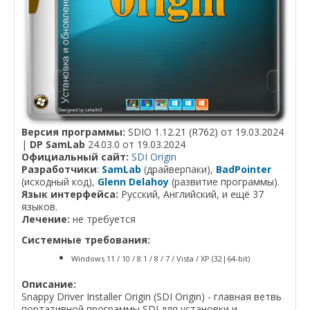
Версия программы:
SDIO 1.12.21 (R762) от 19.03.2024
|
DP SamLab
24.03.0 от 19.03.2024
Официальный сайт:
SDI Origin
Разработчики
:
SamLab
(драйверпаки),
BadPointer
(исходный код),
Glenn Delahoy
(развитие программы).
Язык интерфейса:
Русский, Английский, и ещё 37
языков.
Лечение:
не требуется
Системные требования:
Windows 11 / 10 / 8.1 / 8 / 7 / Vista / XP (32|64-bit)
Описание:
Snappy Driver Installer Origin (SDI Origin) - главная ветвь
портативной программы SDI для установки и