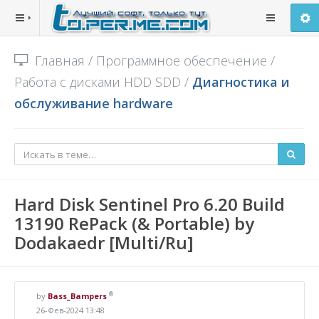
Главная
/
Программное обеспечение
/
Работа с дисками HDD SDD
/
Диагностика и
обслуживание hardware
Hard Disk Sentinel Pro 6.20 Build
13190 RePack (& Portable) by
Dodakaedr [Multi/Ru]
®
by
Bass_Bampers
26-Фев-2024 13:48