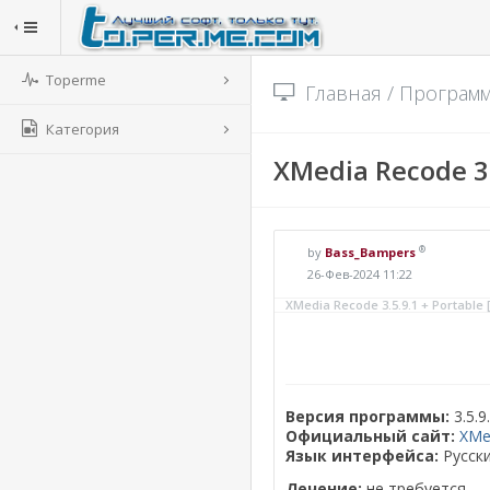
Toperme
Главная
/
Програм
Категория
XMedia Recode 3.
®
by
Bass_Bampers
26-Фев-2024 11:22
XMedia Recode 3.5.9.1 + Portable 
Версия программы:
3.5.9
Официальный сайт:
XMe
Язык интерфейса:
Русски
Лечение:
не требуется