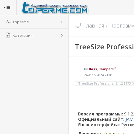
Toperme
Главная
/
Програм
Категория
TreeSize Professi
®
by
Bass_Bampers
24-Фев-2024 21:01
TreeSize Professional 9.1.2.1873 (x
Версия программы:
9.1.2
Официальный сайт:
JAM
Язык интерфейса:
Русски
Лечение:
в комплекте