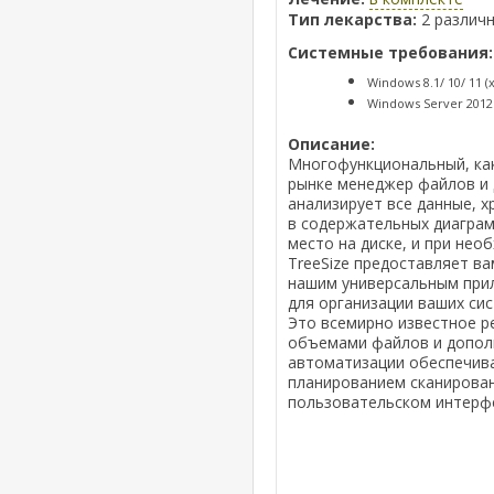
Тип лекарства:
2 различ
Системные требования:
Windows 8.1/ 10/ 11 (
Windows Server 2012 -
Описание:
Многофункциональный, как
рынке менеджер файлов и 
анализирует все данные, х
в содержательных диаграмм
место на диске, и при не
TreeSize предоставляет в
нашим универсальным при
для организации ваших сис
Это всемирно известное 
объемами файлов и допол
автоматизации обеспечива
планированием сканирова
пользовательском интерф