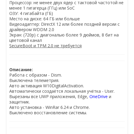
Процессор: не менее двух ядер с тактовой частотой не
менее 1 гигагерца (ГГц) или SoC
ОЗУ: 4 гигабайта (ГБ)
Место на диске: 64 ГБ или больше
Видеоадаптер: DirectX 12 или более поздней версии с
драйвером WDDM 2.0
Экран: (720p) с диагональю более 9 дюймов, 8 бит на
цветовой канал
SecureBoot и TPM 2.0 не требуется
Описание:
Работа с образом - Dism.
Выключена телеметрия.
Авто активация W10DigitalActivation.
Автоматически создаётся локальная учётка - User.
Вырезаны все UWP приложения, Edge,
OneDrive
и
защитник.
Авто установка - WinRar 6.24 и Chrome.
Выключено восстановление системы.