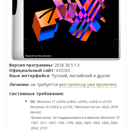
Версия программы:
2026 30.5.1.3
Официальный сайт:
ADOBE
Язык интерфейса:
Русский, Английский и другие
Лечение:
не требуется
(инсталлятор уже пролечен)
Системные требования:
ОС:
Windows 11 v25H2,v24H2, v23H2, v22H2 и v21H2,
Windows 10 v22H2 и v21H2 / Windows Server 2022, 2019
(64-bit)
Примечание. Не поддерживается в версиях Windows 10
1507, 1511, 1607, 1703, 1709, 1803, 1809, 1903, 1909, 2004,
20H2, 21H1