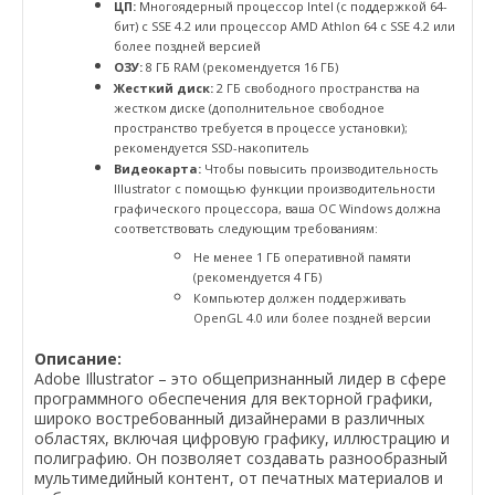
ЦП:
Многоядерный процессор Intel (с поддержкой 64-
бит) с SSE 4.2 или процессор AMD Athlon 64 с SSE 4.2 или
более поздней версией
ОЗУ:
8 ГБ RAM (рекомендуется 16 ГБ)
Жесткий диск:
2 ГБ свободного пространства на
жестком диске (дополнительное свободное
пространство требуется в процессе установки);
рекомендуется SSD-накопитель
Видеокарта:
Чтобы повысить производительность
Illustrator с помощью функции производительности
графического процессора, ваша ОС Windows должна
соответствовать следующим требованиям:
Не менее 1 ГБ оперативной памяти
(рекомендуется 4 ГБ)
Компьютер должен поддерживать
OpenGL 4.0 или более поздней версии
Описание:
Adobe Illustrator – это общепризнанный лидер в сфере
программного обеспечения для векторной графики,
широко востребованный дизайнерами в различных
областях, включая цифровую графику, иллюстрацию и
полиграфию. Он позволяет создавать разнообразный
мультимедийный контент, от печатных материалов и