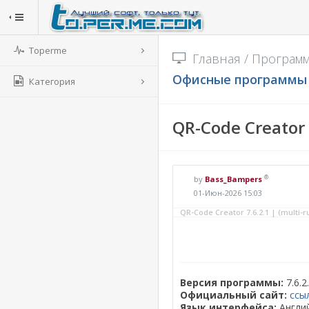
Toperme
Главная
/
Програм
Офисные программы
Категория
QR-Code Creator 7
®
by
Bass_Bampers
01-Июн-2026 15:03
QR-Code Creator 7.6.2.1 | (multi-r
Версия программы:
7.6.2
Официальный сайт:
ссы
Язык интерфейса:
Англий