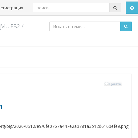
Регистрация
jVu, FB2
/
1