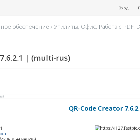
Вход
мное обеспечение
/
Утилиты, Офис, Работа с PDF, D
.6.2.1 | (multi-rus)
us)
QR-Code Creator 7.6.2.
.1
лка
ский и немецкий