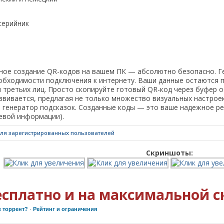
серийник
нное создание QR-кодов на вашем ПК — абсолютно безопасно. 
обходимости подключения к интернету. Ваши данные остаются п
п третьих лиц. Просто скопируйте готовый QR-код через буфер 
азвивается, предлагая не только множество визуальных настро
й генератор подсказок. Созданные коды — это ваше надежное ре
евой информации).
для зарегистрированных пользователей
Скриншоты:
есплатно и на максимальной с
е торрент?
·
Рейтинг и ограничения