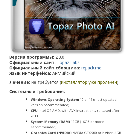
Версия программы:
2.3.0
Официальный сайт:
Topaz Labs
Официальный сайт сборщика:
repack.me
Язык интерфейса:
Английский
Лечение:
не требуется (
инсталлятор уже пролечен
)
Системные требования:
Windows Operating System
10 or 11 (most updated
version recommended)
CPU
Intel OR AMD, with AVX instructions, released after
2013
System Memory (RAM)
12GB (16GB or more
recommended)
Graphics Card (NVIDIA)
NVIDIA GTX 900 or higher, 4GB