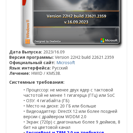
Дата Выпуска:
2023/16.09
Версия программы:
Version 22H2 build 22621.2359
Официальный сайт:
Microsoft
Язык интерфейса:
Русский
Лечение:
HWID / KMS38.
Системные требования:
• Процессор: не менее двух ядер с тактовой
частотой не менее 1 гигагерца (ГГц) или SoC
• ОЗУ: 4 гигабайта (ГБ)
• Место на диске: 20 ГБ или больше
• Видеоадаптер: DirectX 12 или более поздней
версии с драйвером WDDM 2.0
• Экран: (720p) с диагональю более 9 дюймов, 8
бит на цветовой канал
•
SecureBoot и TPM 2.0 не требуется