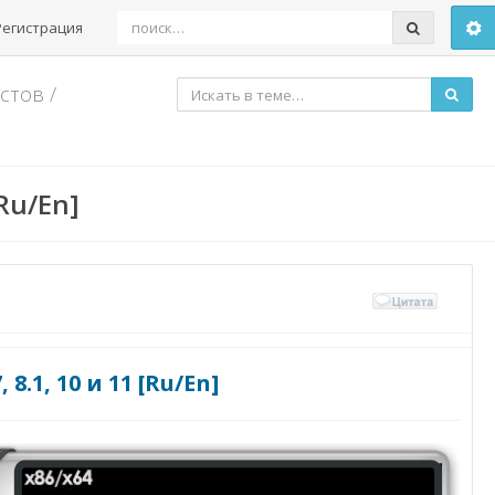
Регистрация
истов
/
[Ru/En]
8.1, 10 и 11 [Ru/En]