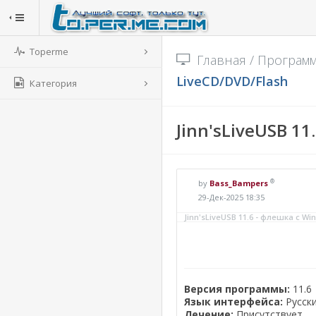
Toperme
Главная
/
Програм
LiveCD/DVD/Flash
Категория
Jinn'sLiveUSB 11
®
by
Bass_Bampers
29-Дек-2025 18:35
Jinn'sLiveUSB 11.6 - флешка с Wind
Версия программы:
11.6
Язык интерфейса:
Русски
Лечение:
Присутствует