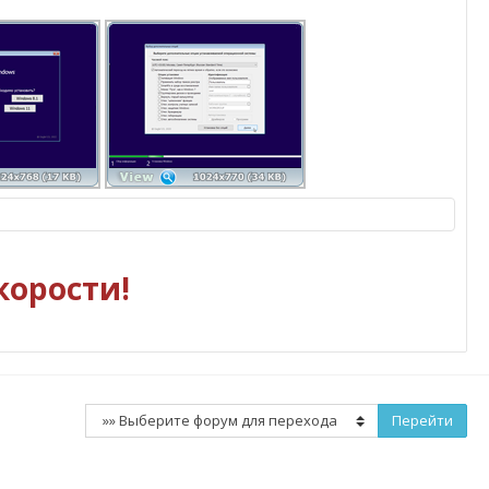
корости!