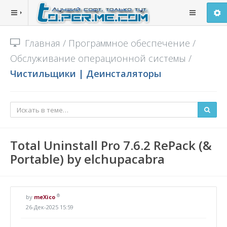
Главная
/
Программное обеспечение
/
Обслуживание операционной системы
/
Чистильщики | Деинсталяторы
Total Uninstall Pro 7.6.2 RePack (&
Portable) by elchupacabra
®
by
meXico
26-Дек-2025 15:59