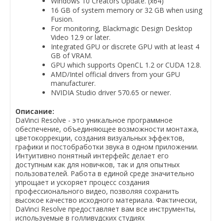
Windows 10 Creators Update. (x64)
16 GB of system memory or 32 GB when using
Fusion.
For monitoring, Blackmagic Design Desktop
Video 12.9 or later.
Integrated GPU or discrete GPU with at least 4
GB of VRAM.
GPU which supports OpenCL 1.2 or CUDA 12.8.
AMD/Intel official drivers from your GPU
manufacturer.
NVIDIA Studio driver 570.65 or newer.
Описание:
DaVinci Resolve - это уникальное программное
обеспечение, объединяющее возможности монтажа,
цветокоррекции, создания визуальных эффектов,
графики и постобработки звука в одном приложении.
Интуитивно понятный интерфейс делает его
доступным как для новичков, так и для опытных
пользователей. Работа в единой среде значительно
упрощает и ускоряет процесс создания
профессионального видео, позволяя сохранить
высокое качество исходного материала. Фактически,
DaVinci Resolve предоставляет вам все инструменты,
используемые в голливудских студиях