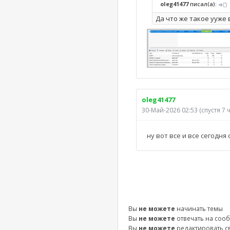
oleg41477
писал(а):
Да что же такое ууже 
oleg41477
30-Май-2026 02:53
(спустя 7 
ну вот все и все сегодня
Вы
не можете
начинать темы
Вы
не можете
отвечать на соо
Вы
не можете
редактировать 