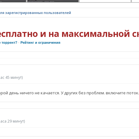
для зарегистрированных пользователей
есплатно и на максимальной с
е торрент?
·
Рейтинг и ограничения
час 45 минут)
орой день ничего не качается. У других без проблем. включите поток
часа 29 минут)