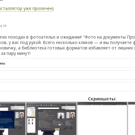
нсталлятор уже пролечен
)
s 11
гих походах в фотоателье и ожидании! "Фото на документы Пр
ков, у вас под рукой. Всего несколько кликов — и вы получаете
новичку, а библиотека готовых форматов избавляет от лишних 
за пару минут!
мы:
Скриншоты: