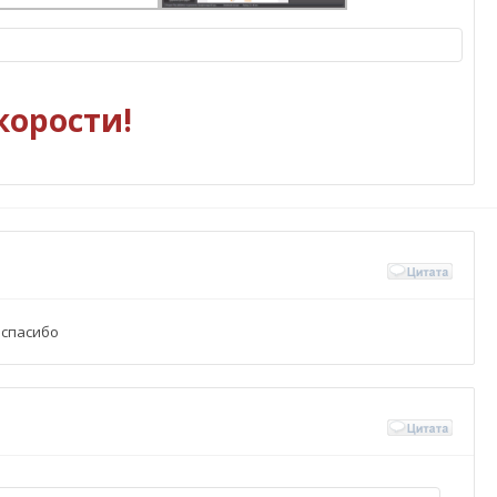
корости!
.спасибо