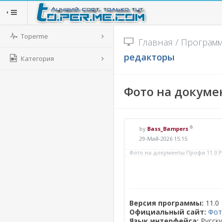
Toperme
Главная
/
Програм
редакторы
Категория
Фото на докумен
®
by
Bass_Bampers
29-Май-2026 15:15
Фото на документы Профи 11.0 Por
Версия программы:
11.0
Официальный сайт:
Фот
Язык интерфейса:
Русск