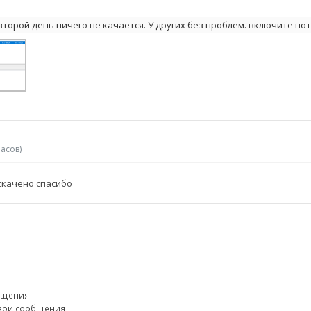
второй день ничего не качается. У других без проблем. включите по
часов)
 скачено спасибо
бщения
свои сообщения