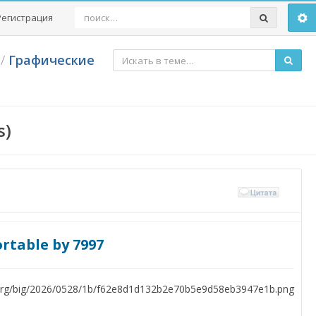
Регистрация
/
Графические
s)
table by 7997