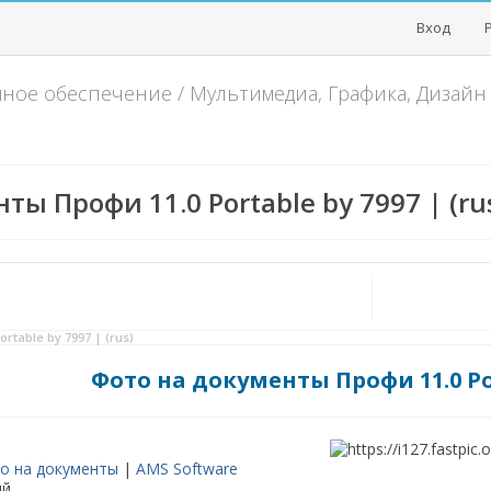
Вход
мное обеспечение
/
Мультимедиа, Графика, Дизайн
ты Профи 11.0 Portable by 7997 | (ru
table by 7997 | (rus)
Фото на документы Профи 11.0 Por
о на документы
|
AMS Software
ий