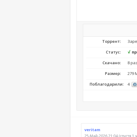
Торрент:
Заре
Статус:
√
п
Скачано:
8 ра
Размер:
279 
Поблагодарили:
4
veritam
25-Май-2026 21:04
(спустя 1 