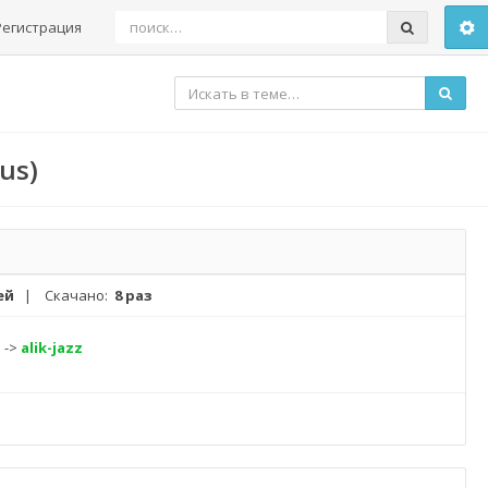
Регистрация
rus)
ей
| Скачано:
8 раз
й
->
alik-jazz