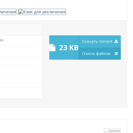
49F
Скачать .torrent
23 KB
Список файлов