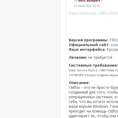
by
Bass_Bampers
25-Май-2026 19:10
Eclipse Community - r3dfox 150.0.3
Версия программы:
150.0
Официальный сайт:
ссы
Язык интерфейса:
Русски
Лечение:
не требуется
Системные требования:
Vista: Service Pack 2 + KB971644; 
7 RTM/SP0 и более поздние верси
Описание:
r3dfox – это не просто бр
созданный для того, чтоб
операционных системах, к
себе, что вы хотите испо
ваша верная Windows 7 или
приходит на помощь r3dfox
адаптирует ее, чтобы она 