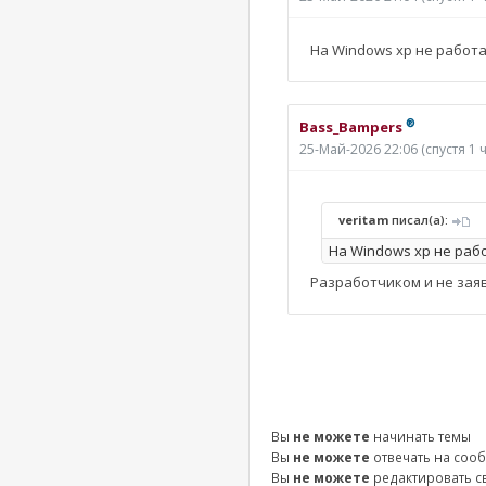
На Windows xp не работа
®
Bass_Bampers
25-Май-2026 22:06
(спустя 1 
veritam
писал(а):
На Windows xp не раб
Разработчиком и не зая
Вы
не можете
начинать темы
Вы
не можете
отвечать на соо
Вы
не можете
редактировать 