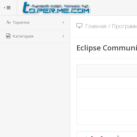
Toperme
Главная
/
Програм
Категория
Eclipse Community
®