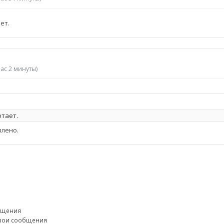
ет.
час 2 минуты)
отает.
влено.
бщения
свои сообщения