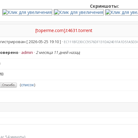
Скриншоты:
[toperme.com].t4631.torrent
гистрирован [
2026-05-25 19:10
] ·
EC111BF230CC9576DF131DA2401FA1D51A5D3
роверено
·
admin
·
2 месяца 11 дней назад
з
MB
(
список
)
час 54 минуты)